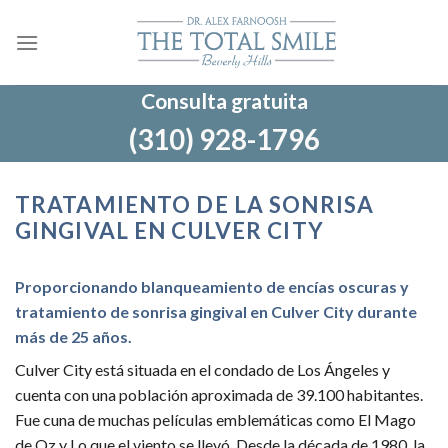
Ir
al
contenido
Consulta gratuita
(310) 928-1796
TRATAMIENTO DE LA SONRISA
GINGIVAL EN CULVER CITY
Proporcionando blanqueamiento de encías oscuras y
tratamiento de sonrisa gingival en Culver City durante
más de 25 años.
Culver City está situada en el condado de Los Ángeles y
cuenta con una población aproximada de 39.100 habitantes.
Fue cuna de muchas películas emblemáticas como El Mago
de Oz y Lo que el viento se llevó. Desde la década de 1980, la