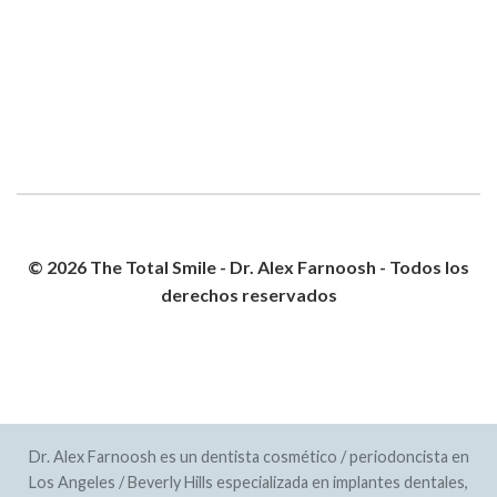
© 2026 The Total Smile - Dr. Alex Farnoosh - Todos los
derechos reservados
POLÍTICA DE PRIVACIDAD
MAPA DEL SITIO
Dr. Alex Farnoosh es un dentista cosmético / periodoncista en
Los Angeles / Beverly Hills especializada en implantes dentales,