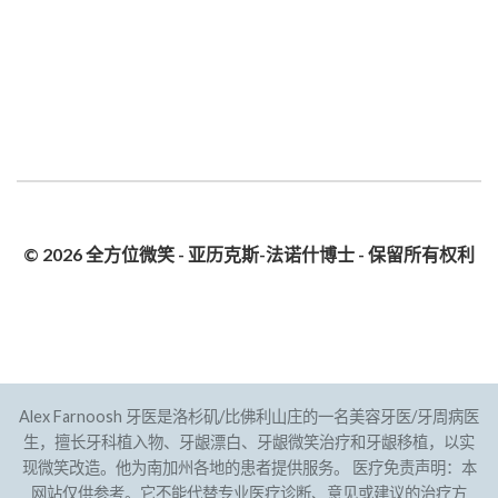
© 2026 全方位微笑 - 亚历克斯-法诺什博士 - 保留所有权利
隐私政策
网站地图
Alex Farnoosh 牙医是洛杉矶/比佛利山庄的一名美容牙医/牙周病医
生，擅长牙科植入物、牙龈漂白、牙龈微笑治疗和牙龈移植，以实
现微笑改造。他为南加州各地的患者提供服务。 医疗免责声明：本
网站仅供参考。它不能代替专业医疗诊断、意见或建议的治疗方