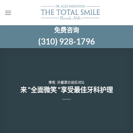
跳
至
内
容
免费咨询
(310) 928-1796
博客
,
牙龈漂白前后对比
来 "全面微笑 "享受最佳牙科护理