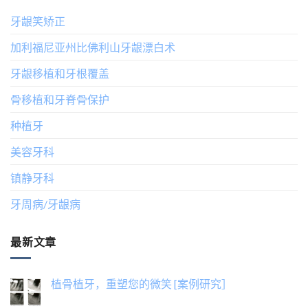
牙龈笑矫正
加利福尼亚州比佛利山牙龈漂白术
牙龈移植和牙根覆盖
骨移植和牙脊骨保护
种植牙
美容牙科
镇静牙科
牙周病/牙龈病
最新文章
植骨植牙，重塑您的微笑 [案例研究］