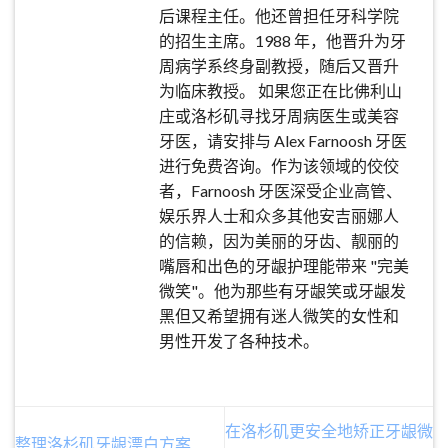
后课程主任。他还曾担任牙科学院
的招生主席。1988 年，他晋升为牙
周病学系终身副教授，随后又晋升
为临床教授。 如果您正在比佛利山
庄或洛杉矶寻找牙周病医生或美容
牙医，请安排与 Alex Farnoosh 牙医
进行免费咨询。作为该领域的佼佼
者，Farnoosh 牙医深受企业高管、
娱乐界人士和众多其他安吉丽娜人
的信赖，因为美丽的牙齿、靓丽的
嘴唇和出色的牙龈护理能带来 "完美
微笑"。他为那些有牙龈笑或牙龈发
黑但又希望拥有迷人微笑的女性和
男性开发了各种技术。
在洛杉矶更安全地矫正牙龈微
整理洛杉矶牙龈漂白方案