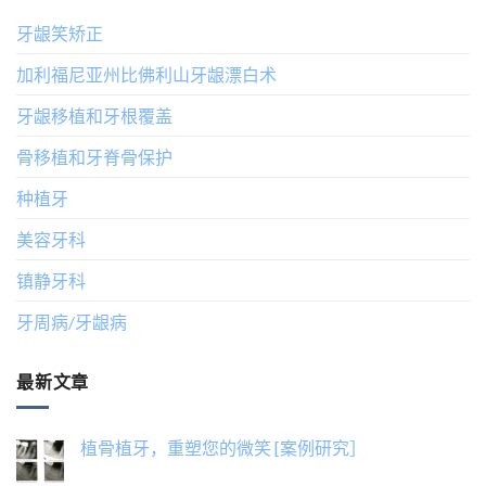
牙龈笑矫正
加利福尼亚州比佛利山牙龈漂白术
牙龈移植和牙根覆盖
骨移植和牙脊骨保护
种植牙
美容牙科
镇静牙科
牙周病/牙龈病
最新文章
植骨植牙，重塑您的微笑 [案例研究］