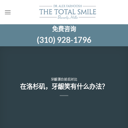
跳
至
内
容
免费咨询
(310) 928-1796
牙龈漂白前后对比
在洛杉矶，牙龈笑有什么办法？