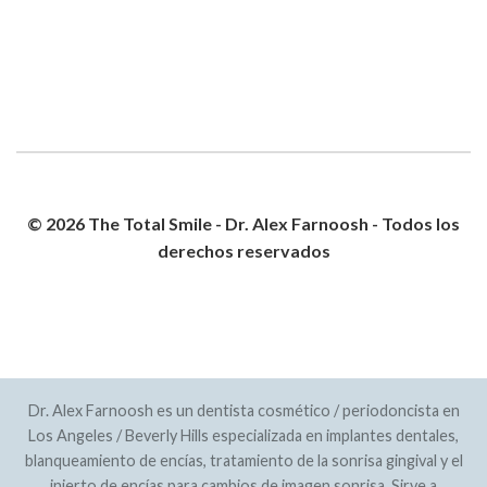
© 2026 The Total Smile - Dr. Alex Farnoosh - Todos los
derechos reservados
POLÍTICA DE PRIVACIDAD
MAPA DEL SITIO
Dr. Alex Farnoosh es un dentista cosmético / periodoncista en
Los Angeles / Beverly Hills especializada en implantes dentales,
blanqueamiento de encías, tratamiento de la sonrisa gingival y el
injerto de encías para cambios de imagen sonrisa. Sirve a