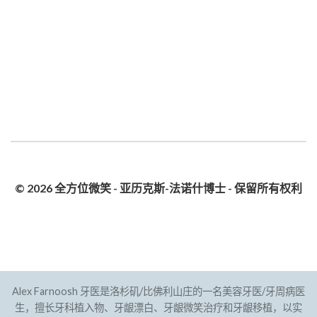
© 2026 全方位微笑 - 亚历克斯-法诺什博士 - 保留所有权利
隐私政策
网站地图
Alex Farnoosh 牙医是洛杉矶/比佛利山庄的一名美容牙医/牙周病医
生，擅长牙科植入物、牙龈漂白、牙龈微笑治疗和牙龈移植，以实