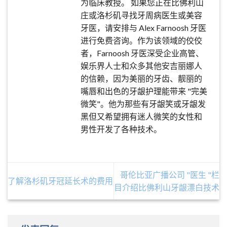
为临床教授。 如果您正在比佛利山
庄或洛杉矶寻找牙周病医生或美容
牙医，请安排与 Alex Farnoosh 牙医
进行免费咨询。作为该领域的佼佼
者，Farnoosh 牙医深受企业高管、
娱乐界人士和众多其他安吉丽娜人
的信赖，因为美丽的牙齿、靓丽的
嘴唇和出色的牙龈护理能带来 "完美
微笑"。他为那些有牙龈笑或牙龈发
黑但又希望拥有迷人微笑的女性和
男性开发了各种技术。
哥伦比亚广播公司 "医生 "栏
了解洛杉矶牙冠延长术的费用
目介绍比佛利山牙龈漂白技术