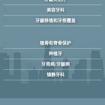
美容牙科
牙龈移植和牙根覆盖
植骨和脊骨保护
种植牙
牙周病/牙龈病
镇静牙科