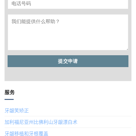
服务
牙龈笑矫正
加利福尼亚州比佛利山牙龈漂白术
牙龈移植和牙根覆盖