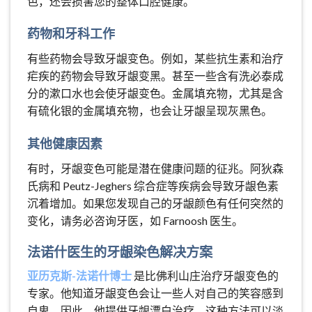
色，还会损害您的整体口腔健康。
药物和牙科工作
有些药物会导致牙龈变色。例如，某些抗生素和治疗
疟疾的药物会导致牙龈变黑。甚至一些含有洗必泰成
分的漱口水也会使牙龈变色。金属填充物，尤其是含
有硫化银的金属填充物，也会让牙龈呈现灰黑色。
其他健康因素
有时，牙龈变色可能是潜在健康问题的征兆。阿狄森
氏病和 Peutz-Jeghers 综合症等疾病会导致牙龈色素
沉着增加。如果您发现自己的牙龈颜色有任何突然的
变化，请务必咨询牙医，如 Farnoosh 医生。
法诺什医生的牙龈染色解决方案
亚历克斯-法诺什博士
是比佛利山庄治疗牙龈变色的
专家。他知道牙龈变色会让一些人对自己的笑容感到
自卑。因此，他提供牙龈漂白治疗。这种方法可以淡