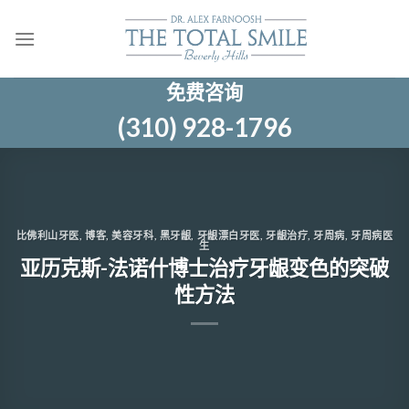
跳
至
内
容
免费咨询
(310) 928-1796
比佛利山牙医
,
博客
,
美容牙科
,
黑牙龈
,
牙龈漂白牙医
,
牙龈治疗
,
牙周病
,
牙周病医
生
亚历克斯-法诺什博士治疗牙龈变色的突破
性方法