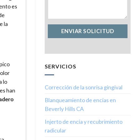
iento es
de
e la
pico
SERVICIOS
color
 lo
Corrección de la sonrisa gingival
tes han
radero
Blanqueamiento de encías en
Beverly Hills CA
Injerto de encía y recubrimiento
radicular
ra