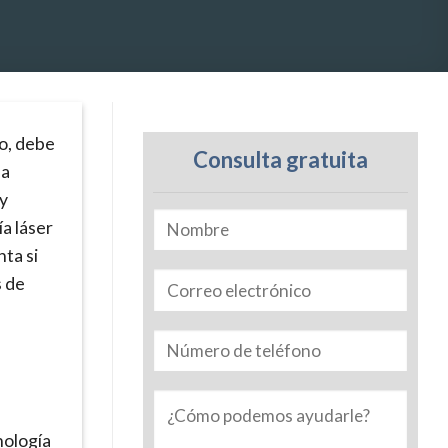
to, debe
Consulta gratuita
la
y
a láser
ta si
s de
nología