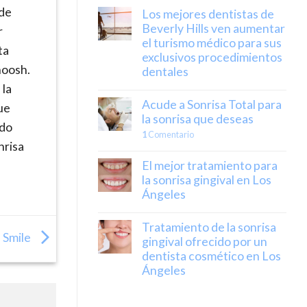
 de
Los mejores dentistas de
Beverly Hills ven aumentar
r
el turismo médico para sus
ta
exclusivos procedimientos
noosh.
dentales
 la
Acude a Sonrisa Total para
ue
la sonrisa que deseas
ado
1
Comentario
nrisa
El mejor tratamiento para
la sonrisa gingival en Los
Ángeles
Tratamiento de la sonrisa
l Smile
gingival ofrecido por un
dentista cosmético en Los
Ángeles