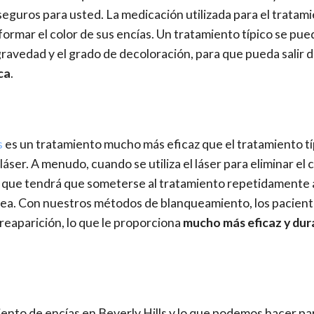
eguros para usted. La medicación utilizada para el tratam
formar el color de sus encías. Un tratamiento típico se pue
ravedad y el grado de decoloración, para que pueda salir d
ca
.
s
es un tratamiento mucho más eficaz que el tratamiento tí
áser. A menudo, cuando se utiliza el láser para eliminar el 
ca que tendrá que someterse al tratamiento repetidamente a
esea. Con nuestros métodos de blanqueamiento, los pacien
 reaparición, lo que le proporciona
mucho más eficaz y du
nto de encías en Beverly Hills y lo que podemos hacer pa